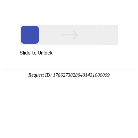
公
中文版
English
司
主
要
产
品:
风
盘,
风