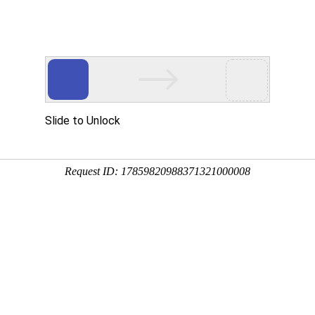
机,空气幕,暖风机;服务热线：(086)18653447798
网站首页
关于海创
产品中心