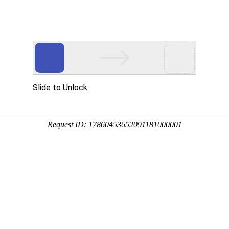
机,空气幕,暖风机;服务热线：(086)18653447798
网站首页
关于海创
产品中心